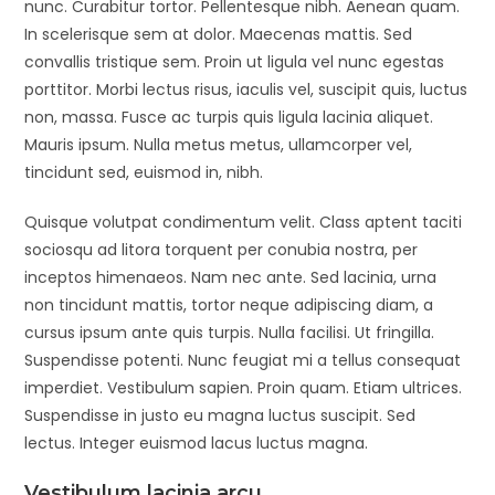
nunc. Curabitur tortor. Pellentesque nibh. Aenean quam.
In scelerisque sem at dolor. Maecenas mattis. Sed
convallis tristique sem. Proin ut ligula vel nunc egestas
porttitor. Morbi lectus risus, iaculis vel, suscipit quis, luctus
non, massa. Fusce ac turpis quis ligula lacinia aliquet.
Mauris ipsum. Nulla metus metus, ullamcorper vel,
tincidunt sed, euismod in, nibh.
Quisque volutpat condimentum velit. Class aptent taciti
sociosqu ad litora torquent per conubia nostra, per
inceptos himenaeos. Nam nec ante. Sed lacinia, urna
non tincidunt mattis, tortor neque adipiscing diam, a
cursus ipsum ante quis turpis. Nulla facilisi. Ut fringilla.
Suspendisse potenti. Nunc feugiat mi a tellus consequat
imperdiet. Vestibulum sapien. Proin quam. Etiam ultrices.
Suspendisse in justo eu magna luctus suscipit. Sed
lectus. Integer euismod lacus luctus magna.
Vestibulum lacinia arcu